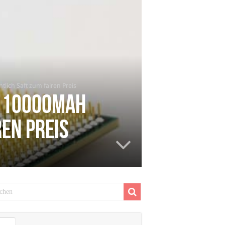
lich Saft zum fairen Preis
t 10000mAh
ren Preis