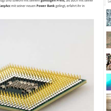
fügt und sowohl mit seinem
günstigen Preis,
als auch mit seiner
Le
mit
EasyAcc
mit seiner neuen
Power Bank
gelingt, erfahrt ihr in
10000mAh
Kapazität
im
Test.
Ordentlich
Saft
zum
fairen
Preis