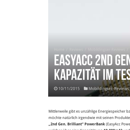
Home
/
Reviews
/
Mobildingser-Reviews
/
EasyAcc 2nd Ge
Kapazität im Te
10/11/2015
Mobildingser-Reviews
Mittlerweile gibt es unzählige Energiespeicher
möchte natürlich irgendwie mit seinen Produk
„2nd Gen. Brilliant“
PowerBank
(EasyAcc Pow