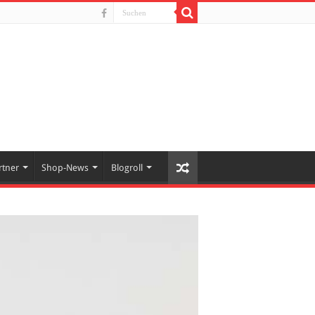
rtner
Shop-News
Blogroll