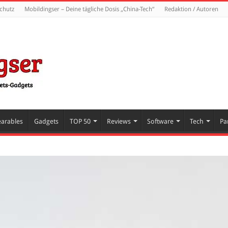
chutz
Mobildingser – Deine tägliche Dosis „China-Tech“
Redaktion / Autoren
arables
Gadgets
TOP 50
Reviews
Software
Tech
Pa