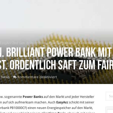
EasyAcc 2nd Gen. Brilliant Power Bank mit 10000mAh Kapazität im Test. Ordent
n. Brilliant Power Bank mi
st. Ordentlich Saft zum fai
für
,
News
Kommentare deaktiviert
EasyAcc
2nd
Gen.
 bzw. sogenannte
Power Banks
auf den Markt und jeder Hersteller
Brilliant
ten auf sich aufmerksam machen. Auch
EasyAcc
schickt mit seiner
Power
erbank PB10000CF)
einen neuen Energiespeicher auf den Markt,
Bank