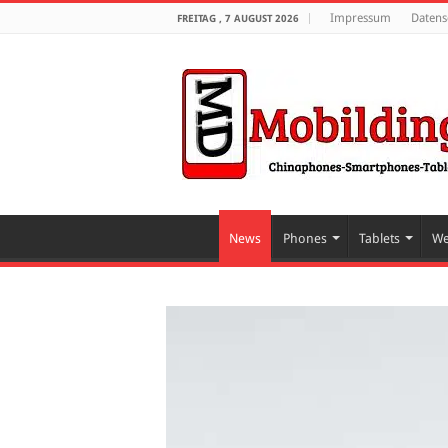
Impressum
Datens
FREITAG , 7 AUGUST 2026
News
Phones
Tablets
We