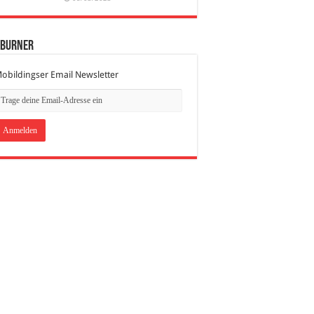
dBurner
obildingser Email Newsletter