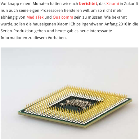
Vor knapp einem Monaten hatten wir euch
berichtet
, das
Xiaomi
in Zukunft
Prozessor
nun auch seine eigen Prozessoren herstellen will, um so nicht mehr
soll
abhängig von
MediaTek
und
Qualcomm
sein zu müssen. Wie bekannt
in
wurde, sollen die hauseigenen Xiaomi Chips irgendwann Anfang 2016 in die
zwei
Serien-Produktion gehen und heute gab es neue interessante
unterscheidlichen
Informationen zu diesem Vorhaben.
Versionen
erscheinen