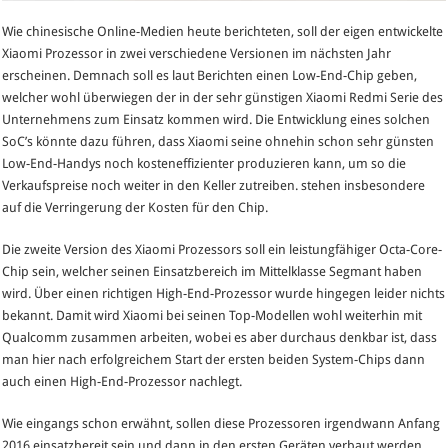
Wie chinesische Online-Medien heute berichteten, soll der eigen entwickelte
Xiaomi Prozessor in zwei verschiedene Versionen im nächsten Jahr
erscheinen. Demnach soll es laut Berichten einen Low-End-Chip geben,
welcher wohl überwiegen der in der sehr günstigen Xiaomi Redmi Serie des
Unternehmens zum Einsatz kommen wird. Die Entwicklung eines solchen
SoC’s könnte dazu führen, dass Xiaomi seine ohnehin schon sehr günsten
Low-End-Handys noch kosteneffizienter produzieren kann, um so die
Verkaufspreise noch weiter in den Keller zutreiben. stehen insbesondere
auf die Verringerung der Kosten für den Chip.
Die zweite Version des Xiaomi Prozessors soll ein leistungfähiger Octa-Core-
Chip sein, welcher seinen Einsatzbereich im Mittelklasse Segmant haben
wird. Über einen richtigen High-End-Prozessor wurde hingegen leider nichts
bekannt. Damit wird Xiaomi bei seinen Top-Modellen wohl weiterhin mit
Qualcomm zusammen arbeiten, wobei es aber durchaus denkbar ist, dass
man hier nach erfolgreichem Start der ersten beiden System-Chips dann
auch einen High-End-Prozessor nachlegt.
Wie eingangs schon erwähnt, sollen diese Prozessoren irgendwann Anfang
2016 einsatzbereit sein und dann in den ersten Geräten verbaut werden.