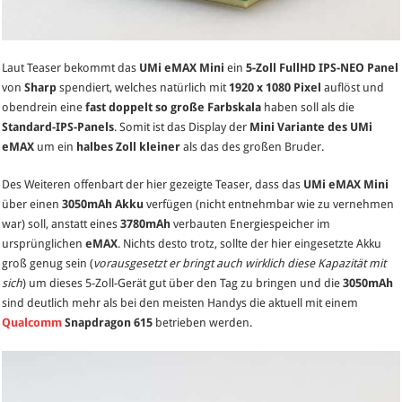
Laut Teaser bekommt das
UMi eMAX Mini
ein
5-Zoll FullHD IPS-NEO Panel
von
Sharp
spendiert, welches natürlich mit
1920 x 1080 Pixel
auflöst und
obendrein eine
fast doppelt so große Farbskala
haben soll als die
Standard-IPS-Panels
. Somit ist das Display der
Mini Variante des UMi
eMAX
um ein
halbes Zoll kleiner
als das des großen Bruder.
Des Weiteren offenbart der hier gezeigte Teaser, dass das
UMi eMAX Mini
über einen
3050mAh Akku
verfügen (nicht entnehmbar wie zu vernehmen
war) soll, anstatt eines
3780mAh
verbauten Energiespeicher im
ursprünglichen
eMAX
. Nichts desto trotz, sollte der hier eingesetzte Akku
groß genug sein (
vorausgesetzt er bringt auch wirklich diese Kapazität mit
sich
) um dieses 5-Zoll-Gerät gut über den Tag zu bringen und die
3050mAh
sind deutlich mehr als bei den meisten Handys die aktuell mit einem
Qualcomm
Snapdragon 615
betrieben werden.