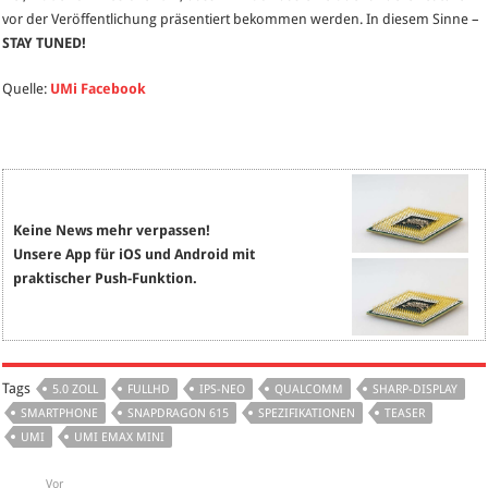
vor der Veröffentlichung präsentiert bekommen werden. In diesem Sinne –
STAY TUNED!
Quelle:
UMi Facebook
Keine News mehr verpassen!
Unsere App für iOS und Android mit
praktischer Push-Funktion.
Tags
5.0 ZOLL
FULLHD
IPS-NEO
QUALCOMM
SHARP-DISPLAY
SMARTPHONE
SNAPDRAGON 615
SPEZIFIKATIONEN
TEASER
UMI
UMI EMAX MINI
Vor