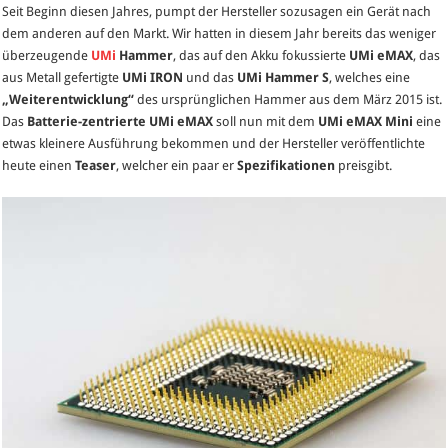
Seit Beginn diesen Jahres, pumpt der Hersteller sozusagen ein Gerät nach
Mini
dem anderen auf den Markt. Wir hatten in diesem Jahr bereits das weniger
–
überzeugende
UMi
Hammer
, das auf den Akku fokussierte
UMi eMAX
, das
weiterer
aus Metall gefertigte
UMi IRON
und das
UMi Hammer S
, welches eine
Teaser
„Weiterentwicklung“
des ursprünglichen Hammer aus dem März 2015 ist.
zum
Das
Batterie-zentrierte UMi eMAX
soll nun mit dem
UMi eMAX Mini
eine
eMAX
etwas kleinere Ausführung bekommen und der Hersteller veröffentlichte
Mini
heute einen
Teaser
, welcher ein paar er
Spezifikationen
preisgibt.
offenbart
erste
Spezifikatio