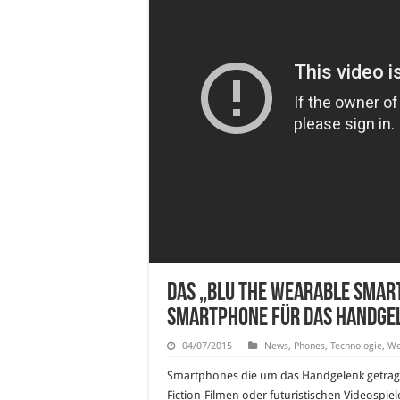
Das „Blu The Wearable Smar
Smartphone für das Handgel
04/07/2015
News
,
Phones
,
Technologie
,
We
Smartphones die um das Handgelenk getrage
Fiction-Filmen oder futuristischen Videospiel