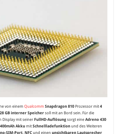
hone von einem
Qualcomm
Snapdragon 810
Prozessor mit
4
28 GB interner Speicher
soll mit an Bord sein. Für die
 Display mit seiner
FullHD-Auflösung
sorgt eine
Adreno 430
.400mAh Akku
mit
Schnellladefunktion
und des Weiteren
no-SIM-Port, NFC
und einen
unsichtbaren Lautsprecher