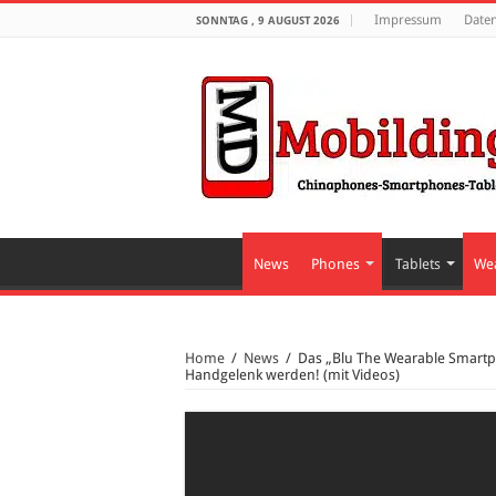
Impressum
Date
SONNTAG , 9 AUGUST 2026
News
Phones
Tablets
We
Home
/
News
/
Das „Blu The Wearable Smartp
Handgelenk werden! (mit Videos)