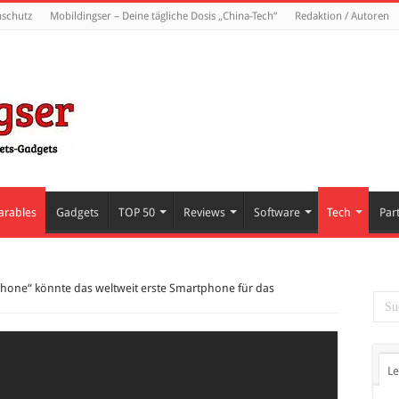
nschutz
Mobildingser – Deine tägliche Dosis „China-Tech“
Redaktion / Autoren
arables
Gadgets
TOP 50
Reviews
Software
Tech
Par
hone“ könnte das weltweit erste Smartphone für das
Le