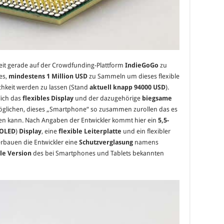
zeit gerade auf der Crowdfunding-Plattform
IndieGoGo
zu
es,
mindestens 1 Million USD
zu Sammeln um dieses flexible
hkeit werden zu lassen (Stand
aktuell knapp 94000 USD
).
lich das
flexibles Display
und der dazugehörige
biegsame
möglichen, dieses „Smartphone“ so zusammen zurollen das es
n kann. Nach Angaben der Entwickler kommt hier ein
5,5-
-OLED
)
Display
, eine
flexible Leiterplatte
und ein flexibler
rbauen die Entwickler eine
Schutzverglasung
namens
ble Version
des bei Smartphones und Tablets bekannten