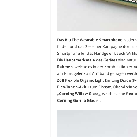
Das
Blu The Wearable Smartphone
ist der
finden und das Ziel einer Kampagne dort ist 
Smartphone für das Handgelenk auch Wirklic
Die
Hauptmerkmale
des Gerätes sind natür
Rahmen
, welche es in der Kombination er
am Handgelenk als Armband getragen werde
Zoll
F
lexible
O
rganic
L
ight
E
mitting
D
iode (
F
Flex-Ionen-Akku
zum Einsatz. Obendrein ve
„
Corning Willow Glass
„, welches eine
flexi
Corning Gorilla Glas
ist.