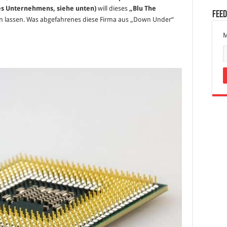
Smartphone“
 Unternehmens, siehe unten)
will dieses
„Blu The
könnte
Fee
das
n lassen. Was abgefahrenes diese Firma aus „Down Under“
weltweit
erste
Smartphone
M
für
das
Handgelenk
werden!
(mit
Videos)