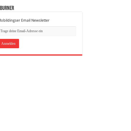
dBurner
obildingser Email Newsletter