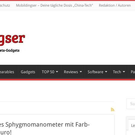
schutz
Mobildingser – Deine tägliche Dosis „China-Tech“
Redaktion / Autoren
arables
Gadgets
TOP 50
Reviews
Software
Tech
Pa
rtes Sphygmomanometer mit Farb-
Le
Euro!