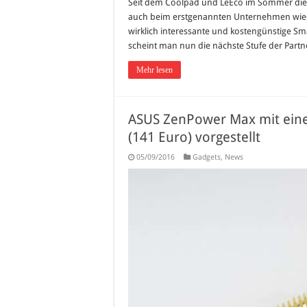
Seit dem Coolpad und LeEco im Sommer dies
auch beim erstgenannten Unternehmen wiede
wirklich interessante und kostengünstige 
scheint man nun die nächste Stufe der Partne
Mehr lesen
ASUS ZenPower Max mit eine
(141 Euro) vorgestellt
05/09/2016
Gadgets
,
News