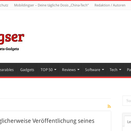
chutz
Mobildingser – Deine tägliche Dosis „China-Tech“
Redaktion / Autoren
arables
Gadgets
TOP 50
Reviews
Software
Tech
Pa
licherweise Veröffentlichung seines
Le