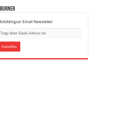
dBurner
obildingser Email Newsletter