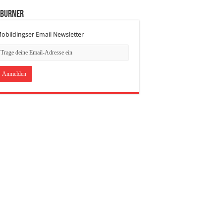
dBurner
obildingser Email Newsletter