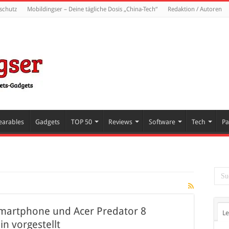
schutz
Mobildingser – Deine tägliche Dosis „China-Tech“
Redaktion / Autoren
arables
Gadgets
TOP 50
Reviews
Software
Tech
Pa
Smartphone und Acer Predator 8
Le
in vorgestellt