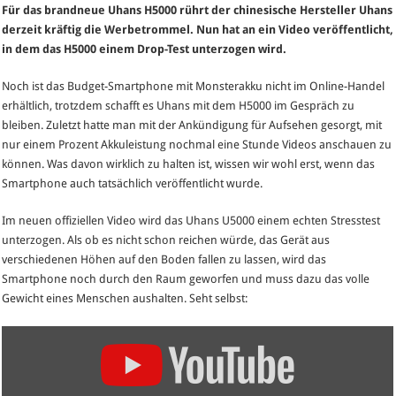
Für das brandneue Uhans H5000 rührt der chinesische Hersteller Uhans
Budget-
derzeit kräftig die Werbetrommel. Nun hat an ein Video veröffentlicht,
Smartphone
in dem das H5000 einem Drop-Test unterzogen wird.
im
Drop-
Noch ist das Budget-Smartphone mit Monsterakku nicht im Online-Handel
Test
erhältlich, trotzdem schafft es Uhans mit dem H5000 im Gespräch zu
(Video)
bleiben. Zuletzt hatte man mit der Ankündigung für Aufsehen gesorgt, mit
nur einem Prozent Akkuleistung nochmal eine Stunde Videos anschauen zu
können. Was davon wirklich zu halten ist, wissen wir wohl erst, wenn das
Smartphone auch tatsächlich veröffentlicht wurde.
Im neuen offiziellen Video wird das Uhans U5000 einem echten Stresstest
unterzogen. Als ob es nicht schon reichen würde, das Gerät aus
verschiedenen Höhen auf den Boden fallen zu lassen, wird das
Smartphone noch durch den Raum geworfen und muss dazu das volle
Gewicht eines Menschen aushalten. Seht selbst:
„Can
UHANS
H5000
stand
any