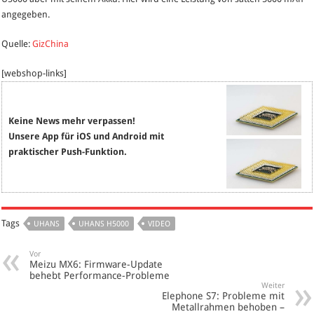
angegeben.
Quelle:
GizChina
[webshop-links]
Keine News mehr verpassen!
Unsere App für iOS und Android mit
praktischer Push-Funktion.
Tags
UHANS
UHANS H5000
VIDEO
Vor
Meizu MX6: Firmware-Update
behebt Performance-Probleme
Weiter
Elephone S7: Probleme mit
Metallrahmen behoben –