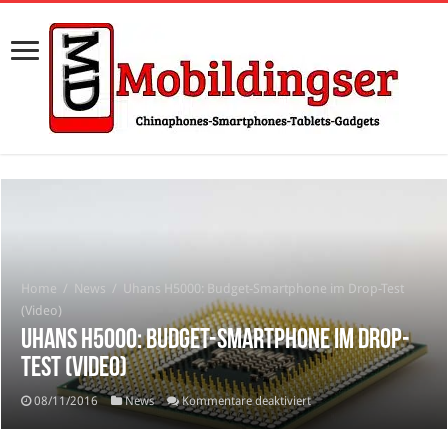
Home
/
News
/
Uhans H5000: Budget-Smartphone im Drop-Test
(Video)
Uhans H5000: Budget-Smartphone im Drop-
Test (Video)
für
08/11/2016
News
Kommentare deaktiviert
Uhans
H5000: