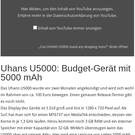
dropping
tests?“
Hier klicken, um den Inhalt von YouTube anzuzeigen.
von
YouTube
Erfahre mehr in der
Datenschutzerklärung von YouTube
.
anzeigen
Inhalt von YouTube immer anzeigen
„Can UHANS H5000 stand any dropping tests?“ direkt öffnen
Uhans U5000: Budget-Gerät mit
5000 mAh
Das Uhans U5000 wurde vor zwei Monaten angekündigt und wird sich wohl
im Rahmen von ca. 100 Euro bewegen. Einen genauen Release-Termin gibt
es noch nicht.
Das Display des Geräts ist 5 Zoll groß und löst in 1280 x 720 Pixel auf. Als
SoC hat man sich für einen MT6737 von MediaTek entschieden, dessen vier
Kerne in je 1,3 GHz laufen. Hinzu kommen noch 3 GB RAM und ein interner
Speicher mit einer Kapazität von 32 GB. Wirklich überzeugen kann das
U5000 aber mit seinem Akku. Hier wird eine Leistung von satten 5000 mAh