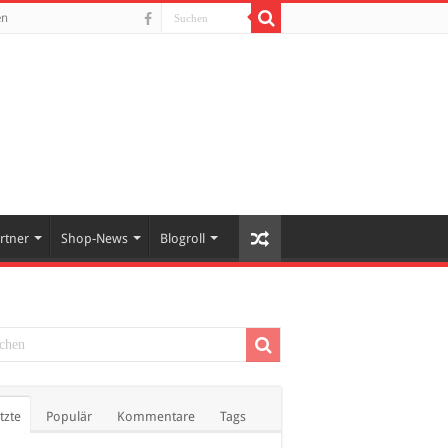
en
rtner
Shop-News
Blogroll
tzte
Populär
Kommentare
Tags