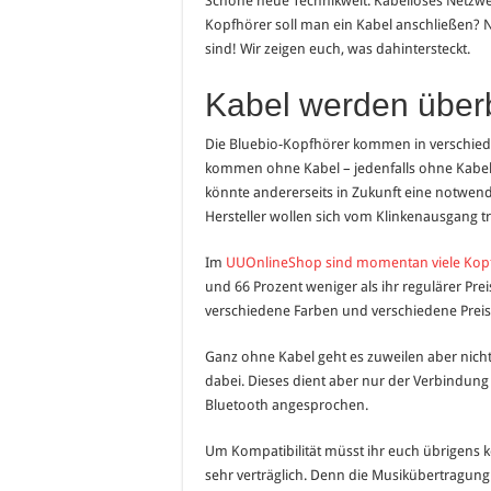
Schöne neue Technikwelt: Kabelloses Netzwer
Kopfhörer soll man ein Kabel anschließen?
sind! Wir zeigen euch, was dahintersteckt.
Kabel werden über
Die Bluebio-Kopfhörer kommen in verschiede
kommen ohne Kabel – jedenfalls ohne Kabel z
könnte andererseits in Zukunft eine notw
Hersteller wollen sich vom Klinkenausgang t
Im
UUOnlineShop sind momentan viele Kopfh
und 66 Prozent weniger als ihr regulärer Prei
verschiedene Farben und verschiedene Preiskl
Ganz ohne Kabel geht es zuweilen aber nich
dabei. Dieses dient aber nur der Verbindung
Bluetooth angesprochen.
Um Kompatibilität müsst ihr euch übrigens 
sehr verträglich. Denn die Musikübertragung 