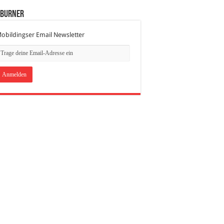
dBurner
obildingser Email Newsletter