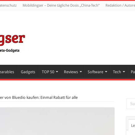
atenschutz
Mobildingser – Deine tägliche Dosis „China-Tech“
Redaktion / Autor
arables
Gadgets
TOP 50
Reviews
Software
Tech
Pa
r von Bluedio kaufen: Einmal Rabatt für alle
Le