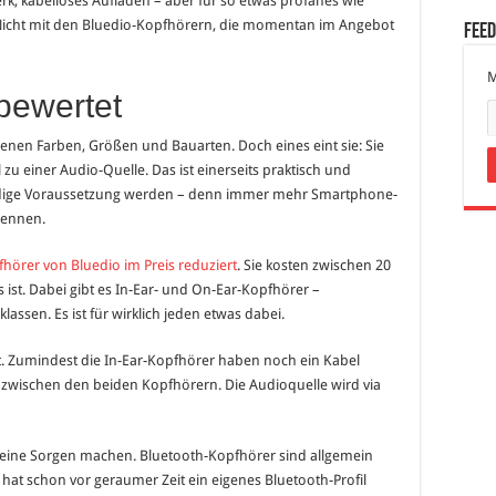
k, kabelloses Aufladen – aber für so etwas profanes wie
von
Bluedio
 Nicht mit den Bluedio-Kopfhörern, die momentan im Angebot
Fee
kaufen:
Einmal
Rabatt
M
für
alle
bewertet
nen Farben, Größen und Bauarten. Doch eines eint sie: Sie
u einer Audio-Quelle. Das ist einerseits praktisch und
endige Voraussetzung werden – denn immer mehr Smartphone-
rennen.
örer von Bluedio im Preis reduziert
. Sie kosten zwischen 20
s ist. Dabei gibt es In-Ear- und On-Ear-Kopfhörer –
assen. Es ist für wirklich jeden etwas dabei.
t. Zumindest die In-Ear-Kopfhörer haben noch ein Kabel
 zwischen den beiden Kopfhörern. Die Audioquelle wird via
keine Sorgen machen. Bluetooth-Kopfhörer sind allgemein
hat schon vor geraumer Zeit ein eigenes Bluetooth-Profil