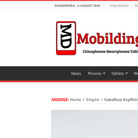
Impressum
D
DONNERSTAG , 6 AUGUST 2026
News
Phones
Tablets
We
ANZEIGE:
Home
/
Empire
/
Kabellose Kopfhöre