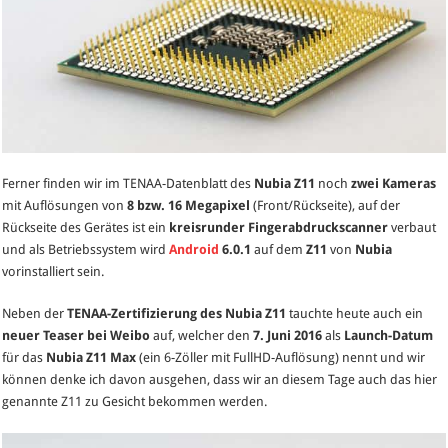
Ferner finden wir im TENAA-Datenblatt des
Nubia Z11
noch
zwei Kameras
mit Auflösungen von
8 bzw. 16 Megapixel
(Front/Rückseite), auf der
Rückseite des Gerätes ist ein
kreisrunder Fingerabdruckscanner
verbaut
und als Betriebssystem wird
Android
6.0.1
auf dem
Z11
von
Nubia
vorinstalliert sein.
Neben der
TENAA-Zertifizierung des Nubia Z11
tauchte heute auch ein
neuer Teaser bei Weibo
auf, welcher den
7. Juni 2016
als
Launch-Datum
für das
Nubia Z11 Max
(ein 6-Zöller mit FullHD-Auflösung) nennt und wir
können denke ich davon ausgehen, dass wir an diesem Tage auch das hier
genannte Z11 zu Gesicht bekommen werden.