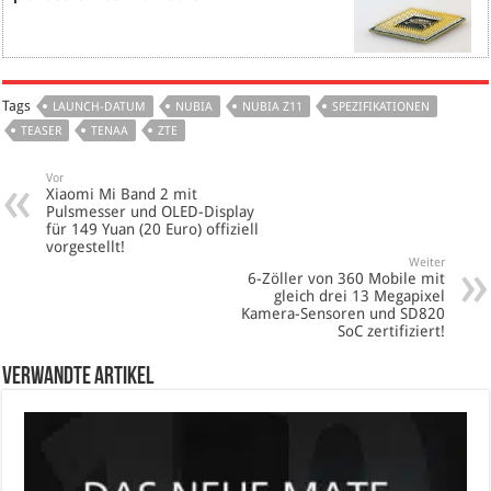
Tags
LAUNCH-DATUM
NUBIA
NUBIA Z11
SPEZIFIKATIONEN
TEASER
TENAA
ZTE
Vor
Xiaomi Mi Band 2 mit
Pulsmesser und OLED-Display
für 149 Yuan (20 Euro) offiziell
vorgestellt!
Weiter
6-Zöller von 360 Mobile mit
gleich drei 13 Megapixel
Kamera-Sensoren und SD820
SoC zertifiziert!
verwandte Artikel