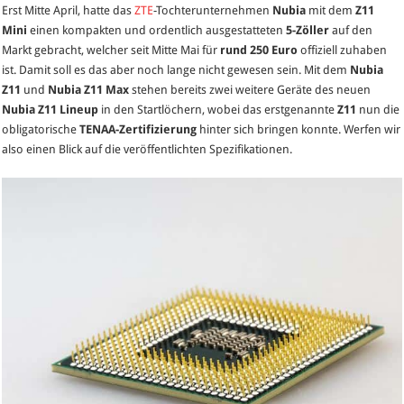
Erst Mitte April, hatte das
ZTE
-Tochterunternehmen
Nubia
mit dem
Z11
Z11
Mini
einen kompakten und ordentlich ausgestatteten
5-Zöller
auf den
stattet
Markt gebracht, welcher seit Mitte Mai für
rund 250 Euro
offiziell zuhaben
der
ist. Damit soll es das aber noch lange nicht gewesen sein. Mit dem
Nubia
TENAA
Z11
und
Nubia Z11 Max
stehen bereits zwei weitere Geräte des neuen
einen
Nubia
Z11 Lineup
in den Startlöchern, wobei das erstgenannte
Z11
nun die
Besuch
obligatorische
TENAA-Zertifizierung
hinter sich bringen konnte. Werfen wir
ab.
also einen Blick auf die veröffentlichten Spezifikationen.
Hier
sind
die
Spezifikationen!