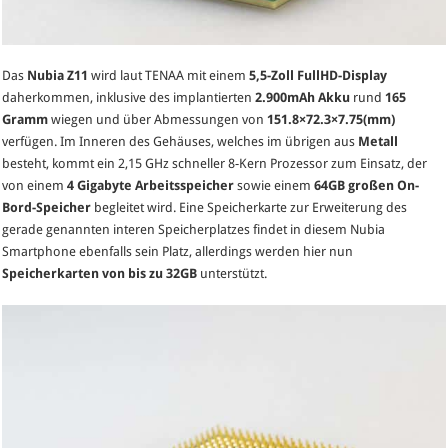
Das
Nubia Z11
wird laut TENAA mit einem
5,5-Zoll FullHD-Display
daherkommen, inklusive des implantierten
2.900mAh Akku
rund
165
Gramm
wiegen und über Abmessungen von
151.8×72.3×7.75(mm)
verfügen. Im Inneren des Gehäuses, welches im übrigen aus
Metall
besteht, kommt ein 2,15 GHz schneller 8-Kern Prozessor zum Einsatz, der
von einem
4 Gigabyte Arbeitsspeicher
sowie einem
64GB großen On-
Bord-Speicher
begleitet wird. Eine Speicherkarte zur Erweiterung des
gerade genannten interen Speicherplatzes findet in diesem Nubia
Smartphone ebenfalls sein Platz, allerdings werden hier nun
Speicherkarten von bis zu 32GB
unterstützt.