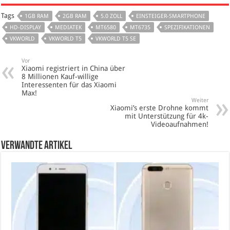
Tags
1GB RAM
2GB RAM
5.0 ZOLL
EINSTEIGER-SMARTPHONE
HD-DISPLAY
MEDIATEK
MT6580
MT6735
SPEZIFIKATIONEN
VKWORLD
VKWORLD T5
VKWORLD T5 SE
Vor
Xiaomi registriert in China über
8 Millionen Kauf-willige
Interessenten für das Xiaomi
Max!
Weiter
Xiaomi’s erste Drohne kommt
mit Unterstützung für 4k-
Videoaufnahmen!
verwandte Artikel