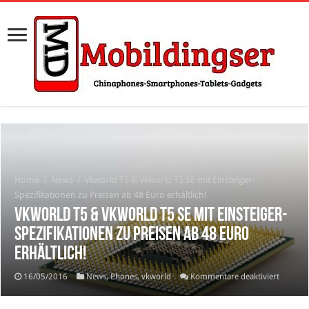
Home
/
News
/
Vkworld T5 & Vkworld T5 SE mit Einsteiger-
Spezifikationen zu Preisen ab 48 Euro erhältlich!
Vkworld T5 & Vkworld T5 SE mit Einsteiger-
Spezifikationen zu Preisen ab 48 Euro
erhältlich!
für
16/05/2016
News
,
Phones
,
vkworld
Kommentare deaktiviert
Vkworl
T5