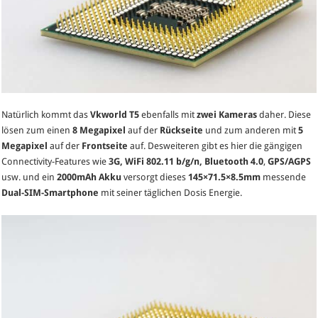
Natürlich kommt das
Vkworld T5
ebenfalls mit
zwei Kameras
daher. Diese
lösen zum einen
8 Megapixel
auf der
Rückseite
und zum anderen mit
5
Megapixel
auf der
Frontseite
auf. Desweiteren gibt es hier die gängigen
Connectivity-Features wie
3G, WiFi 802.11 b/g/n, Bluetooth 4.0
,
GPS/AGPS
usw. und ein
2000mAh Akku
versorgt dieses
145×71.5×8.5mm
messende
Dual-SIM-Smartphone
mit seiner täglichen Dosis Energie.