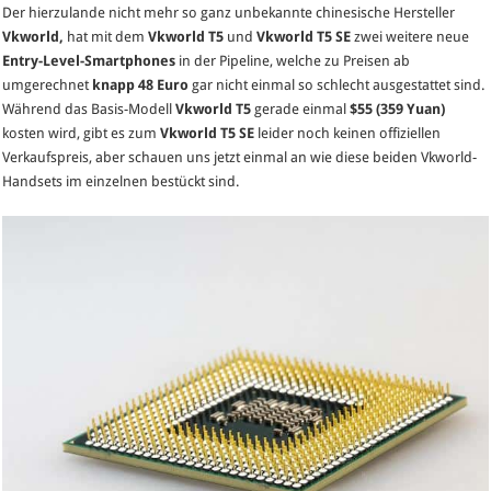
Der hierzulande nicht mehr so ganz unbekannte chinesische Hersteller
&
Vkworld,
hat mit dem
Vkworld T5
und
Vkworld T5 SE
zwei weitere neue
Vkworl
Entry-Level-Smartphones
in der Pipeline, welche zu Preisen ab
T5
umgerechnet
knapp 48 Euro
gar nicht einmal so schlecht ausgestattet sind.
SE
Während das Basis-Modell
Vkworld T5
gerade einmal
$55 (359 Yuan)
mit
kosten wird, gibt es zum
Vkworld T5 SE
leider
noch keinen offiziellen
Einsteig
Verkaufspreis, aber schauen uns jetzt einmal an wie diese beiden Vkworld-
Spezifik
Handsets im einzelnen bestückt sind.
zu
Preisen
ab
48
Euro
erhältlic