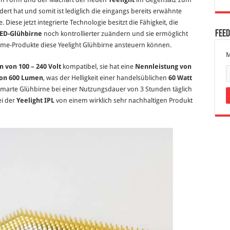
ert hat und somit ist lediglich die eingangs bereits erwähnte
. Diese jetzt integrierte Technologie besitzt die Fähigkeit, die
Fee
LED-Glühbirne
noch kontrollierter zuändern und sie ermöglicht
ome-Produkte diese Yeelight Glühbirne ansteuern können.
M
 von 100 – 240 Volt
kompatibel, sie hat eine
Nennleistung von
von 600 Lumen
, was der Helligkeit einer handelsüblichen
60 Watt
e smarte Glühbirne bei einer Nutzungsdauer von 3 Stunden täglich
ei der
Yeelight IPL
von einem wirklich sehr nachhaltigen Produkt