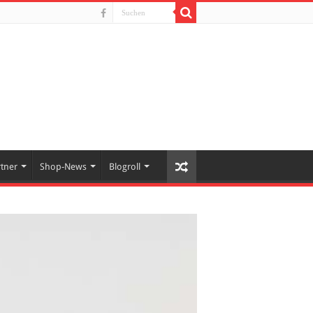
rtner
Shop-News
Blogroll