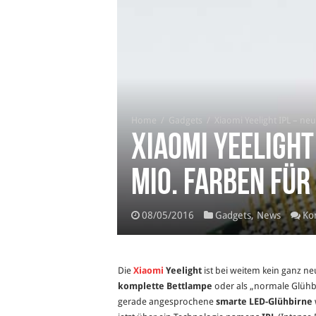
Home
/
Gadgets
/
Xiaomi Yeelight IPL – ne
Xiaomi Yeelight
Mio. Farben für
08/05/2016
Gadgets
,
News
Ko
Die
Xiaomi
Yeelight
ist bei weitem kein ganz n
komplette Bettlampe
oder als „normale Glühb
gerade angesprochene
smarte LED-Glühbirne