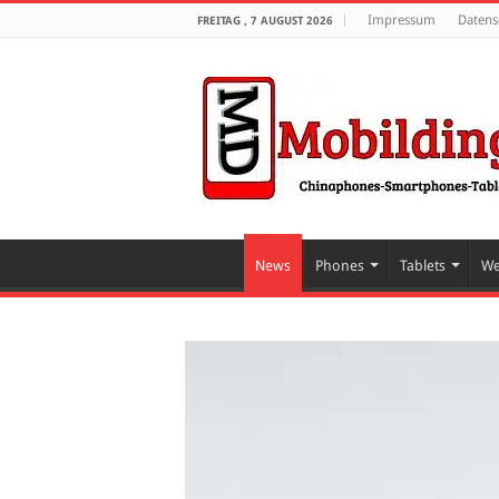
Impressum
Datens
FREITAG , 7 AUGUST 2026
News
Phones
Tablets
We