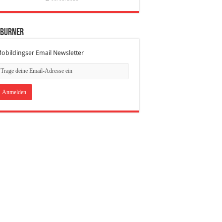
dBurner
obildingser Email Newsletter