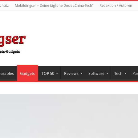
chutz
Mobildingser – Deine tägliche Dosis „China-Tech“
Redaktion / Autoren
arables
Gadgets
TOP 50
Reviews
Software
Tech
Pa