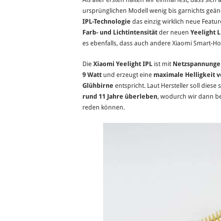
ursprünglichen Modell wenig bis garnichts geänd
IPL-Technologie
das einzig wirklich neue Feature
Farb- und Lichtintensität
der neuen
Yeelight 
es ebenfalls, dass auch andere Xiaomi Smart-H
Die
Xiaomi Yeelight IPL
ist mit
Netzspannungen
9 Watt
und erzeugt eine
maximale Helligkeit 
Glühbirne
entspricht. Laut Hersteller soll dies
rund 11 Jahre überleben
, wodurch wir dann b
reden können.