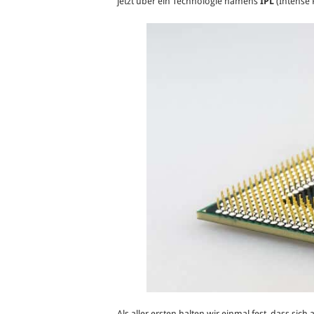
jetzt über ein Technologie namens
IPL
(Intense P
Als aller ersten halten wir einmal fest, dass s