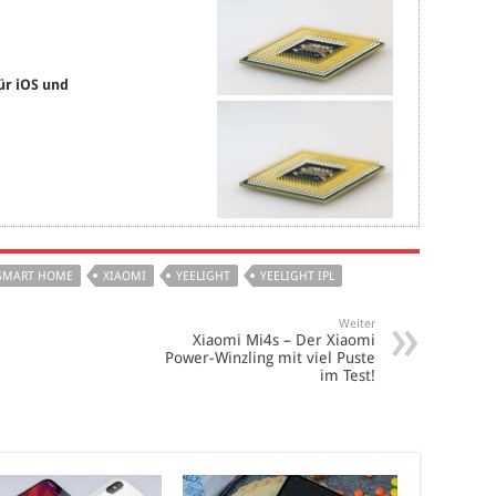
ür iOS und
SMART HOME
XIAOMI
YEELIGHT
YEELIGHT IPL
Weiter
Xiaomi Mi4s – Der Xiaomi
Power-Winzling mit viel Puste
im Test!