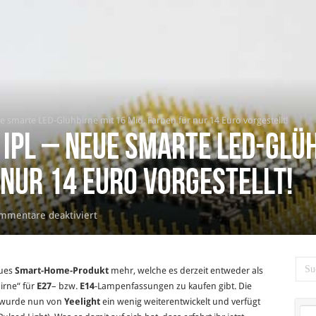
ue smarte LED-Glühbirne mit 16 Mio. Farben für nur 14 Euro vorgestellt!
 IPL – neue smarte LED-Glü
 nur 14 Euro vorgestellt!
für
mmentare deaktiviert
Xiaomi
Yeelight
IPL
eues
Smart-Home-Produkt
mehr, welche es derzeit entweder als
–
irne“ für
E27
– bzw.
E14
-Lampenfassungen zu kaufen gibt. Die
neue
wurde nun von
Yeelight
ein wenig weiterentwickelt und verfügt
smarte