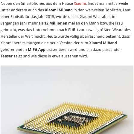
Neben den Smartphones aus dem Hause
Xiaomi
, findet man mittlerweile
2.0
unter anderem auch das
Xiaomi MiBand
in den weltweiten Toplisten. Laut
–
einer Statistik für das Jahr 2015, wurde dieses Xiaomi Wearables im
neue
vergangen Jahr mehr als
12 Millionen
mal an den Mann bzw. die Frau
Version
gebracht, was das Unternehmen nach
FitBit
zum zweit größten Wearables
der
Hersteller der Welt macht. Heute wurde völlig überraschend bekannt, dass
MiFit-
Xiaomi bereits morgen eine neue Version der zum
Xiaomi MiBand
App
gehörenenden
MiFit App
präsentieren wird und ein dazu passender
wird
Teaser
zeigt und wie diese in etwa aussehen wird.
morgen
offiziell
vorgestellt