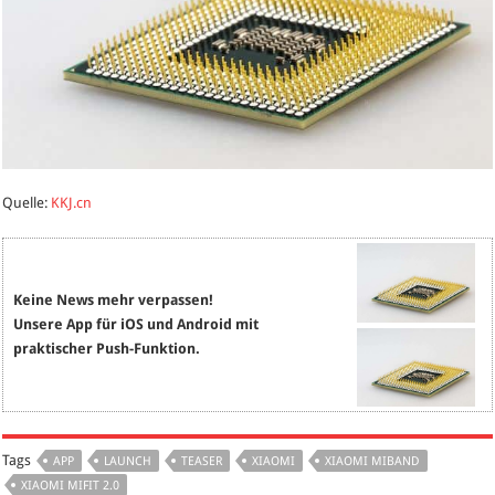
Quelle:
KKJ.cn
Keine News mehr verpassen!
Unsere App für iOS und Android mit
praktischer Push-Funktion.
Tags
APP
LAUNCH
TEASER
XIAOMI
XIAOMI MIBAND
XIAOMI MIFIT 2.0