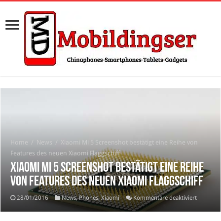
Home
/
News
/
Xiaomi Mi 5 Screenshot bestätigt eine Reihe von
Features des neuen Xiaomi Flaggschiff
Xiaomi Mi 5 Screenshot bestätigt eine Reihe
von Features des neuen Xiaomi Flaggschiff
für
28/01/2016
News
,
Phones
,
Xiaomi
Kommentare deaktiviert
Xiaomi
Mi