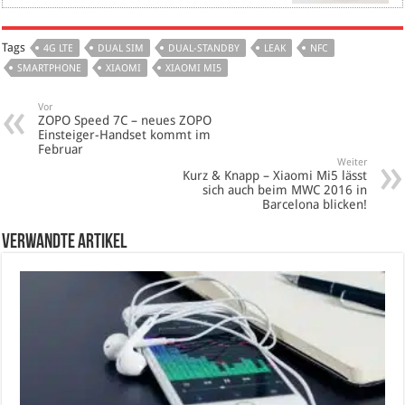
Tags
4G LTE
DUAL SIM
DUAL-STANDBY
LEAK
NFC
SMARTPHONE
XIAOMI
XIAOMI MI5
Vor
ZOPO Speed 7C – neues ZOPO
Einsteiger-Handset kommt im
Februar
Weiter
Kurz & Knapp – Xiaomi Mi5 lässt
sich auch beim MWC 2016 in
Barcelona blicken!
verwandte Artikel