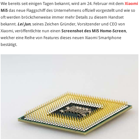
Wie bereits seit einigen Tagen bekannt, wird am 24. Februar mit dem
Xiaomi
5
Mi5
das neue Flaggschiff des Unternehmens offiziell vorgestellt und wie so
Screensh
oft werden bröckchenweise immer mehr Details zu diesem Handset
bestätigt
bekannt.
Lei Jun
, seines Zeichen Gründer, Vorsitzender und CEO von
eine
Xiaomi, veröffentlichte nun einen
Screenshot des Mi5 Home-Screen
,
Reihe
welcher eine Reihe von Features dieses neuen Xiaomi Smartphone
von
bestätigt.
Features
des
neuen
Xiaomi
Flaggschi