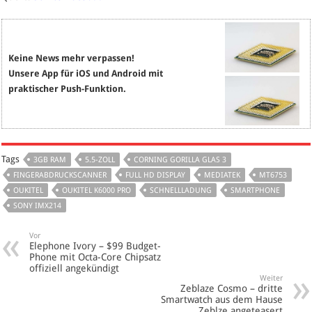
Keine News mehr verpassen!
Unsere App für iOS und Android mit
praktischer Push-Funktion.
Tags
3GB RAM
5.5-ZOLL
CORNING GORILLA GLAS 3
FINGERABDRUCKSCANNER
FULL HD DISPLAY
MEDIATEK
MT6753
OUKITEL
OUKITEL K6000 PRO
SCHNELLLADUNG
SMARTPHONE
SONY IMX214
Vor
Elephone Ivory – $99 Budget-
Phone mit Octa-Core Chipsatz
offiziell angekündigt
Weiter
Zeblaze Cosmo – dritte
Smartwatch aus dem Hause
Zeblze angeteasert