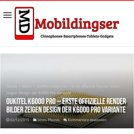
Home
/
News
/
Oukitel K6000 Pro – erste offizielle Render Bilder
zeigen Design der K6000 Pro Variante
Oukitel K6000 Pro – erste offizielle Render
Bilder zeigen Design der K6000 Pro Variante
für
02/12/2015
News
,
Phones
Kommentare deaktiviert
Oukitel
K6000