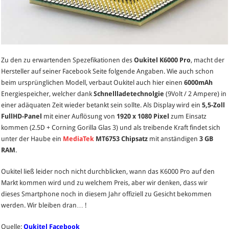
Zu den zu erwartenden Spezefikationen des
Oukitel K6000 Pro
, macht der
Hersteller auf seiner Facebook Seite folgende Angaben. Wie auch schon
beim ursprünglichen Modell, verbaut Oukitel auch hier einen
6000mAh
Energiespeicher, welcher dank
Schnellladetechnolgie
(9Volt / 2 Ampere) in
einer adäquaten Zeit wieder betankt sein sollte. Als Display wird ein
5,5-Zoll
FullHD-Panel
mit einer Auflösung von
1920 x 1080 Pixel
zum Einsatz
kommen (2.5D + Corning Gorilla Glas 3) und als treibende Kraft findet sich
unter der Haube ein
MediaTek
MT6753 Chipsatz
mit anständigen
3 GB
RAM
.
Oukitel ließ leider noch nicht durchblicken, wann das K6000 Pro auf den
Markt kommen wird und zu welchem Preis, aber wir denken, dass wir
dieses Smartphone noch in diesem Jahr offiziell zu Gesicht bekommen
werden. Wir bleiben dran… !
Quelle:
Oukitel Facebook