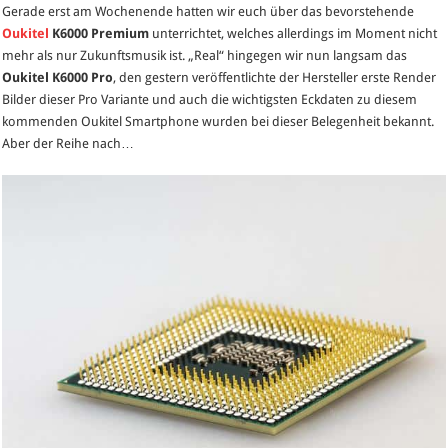
Gerade erst am Wochenende hatten wir euch über das bevorstehende
Pro
Oukitel
K6000 Premium
unterrichtet, welches allerdings im Moment nicht
–
mehr als nur Zukunftsmusik ist. „Real“ hingegen wir nun langsam das
erste
Oukitel K6000 Pro
, den gestern veröffentlichte der Hersteller erste Render
offizielle
Bilder dieser Pro Variante und auch die wichtigsten Eckdaten zu diesem
Render
kommenden Oukitel Smartphone wurden bei dieser Belegenheit bekannt.
Bilder
Aber der Reihe nach…
zeigen
Design
der
K6000
Pro
Variante