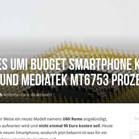
get Smartphone kommt mit AMOLED Display und MediaTek MT6753 Prozess
es UMi Budget Smartphone 
 und MediaTek MT6753 Proz
für
Kommentare deaktiviert
UMi
Rome
–
r Weise ein neues Modell namens
UMi Rome
angekündigt,
neues
nen aufwarten wird und
nicht einmal 90 Euro kosten soll
. Heute
UMi
em neuen Smartphone, wodurch jetzt bekannt ist was für ein
Budget