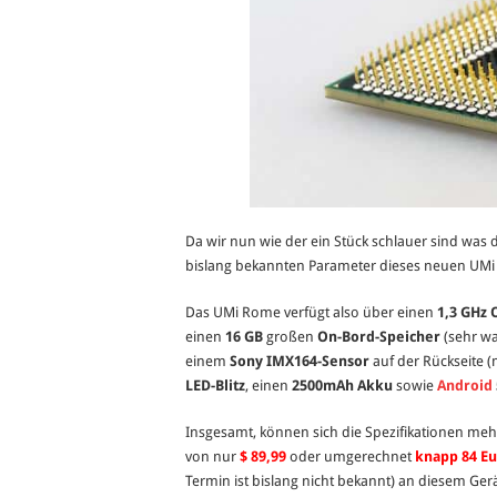
Da wir nun wie der ein Stück schlauer sind was 
bislang bekannten Parameter dieses neuen U
Das UMi Rome verfügt also über einen
1,3 GHz 
einen
16 GB
großen
On-Bord-Speicher
(sehr wa
einem
Sony
IMX164-Sensor
auf der Rückseite (m
LED-Blitz
, einen
2500mAh Akku
sowie
Android
Insgesamt, können sich die Spezifikationen me
von nur
$ 89,99
oder umgerechnet
knapp 84 E
Termin ist bislang nicht bekannt) an diesem Ge