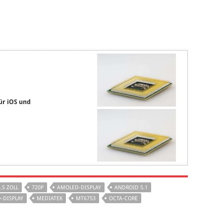
ür iOS und
5.5 ZOLL
720P
AMOLED-DISPLAY
ANDROID 5.1
-DISPLAY
MEDIATEK
MT6753
OCTA-CORE