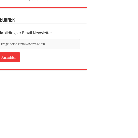
dBurner
obildingser Email Newsletter