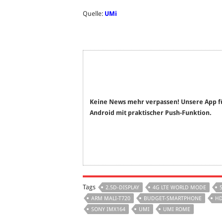
Quelle:
UMi
Keine News mehr verpassen! Unsere App f
Android mit praktischer Push-Funktion.
Tags
2.5D-DISPLAY
4G LTE WORLD MODE
ARM MALI-T720
BUDGET-SMARTPHONE
HD
SONY IMX164
UMI
UMI ROME