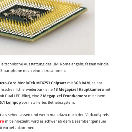
die technische Ausstattung des UMi Rome angeht, fassen wir die
Mi Smartphone noch einmal zusammen.
Octa-Core MediaTek MT6753 Chipsatz
mit
3GB RAM
, es hat
hrscheinlich erweiterbar), eine
13 Megapixel Hauptkamera
mit
it Dual-LED-Blitz), eine
2 Megapixel Frontkamera
mit einem
5.1 Lollipop
vorinstalliertes Betriebssystem.
hr als sehen lassen und wenn man dazu noch den Verkaufspreis
uro
mit einbezieht, wird es schwer ab dem Dezember (genauer
rät vorbei zukommen.