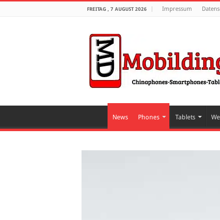
Impressum
Datens
FREITAG , 7 AUGUST 2026
News
Phones
Tablets
We