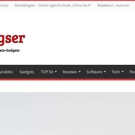
chutz
Mobildingser – Deine tägliche Dosis „China-Tech“
Redaktion / Autoren
arables
Gadgets
TOP 50
Reviews
Software
Tech
Pa