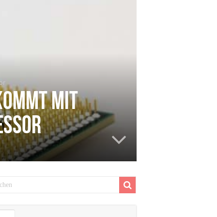
or
kommt mit
essor