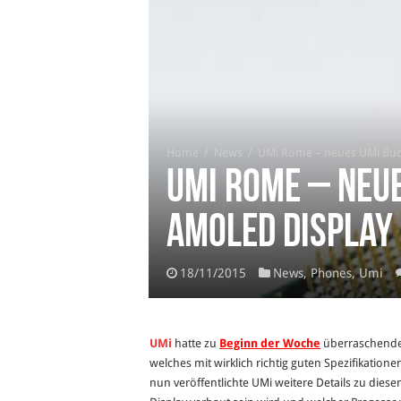
Home
/
News
/
UMi Rome – neues UMi Bud
UMi Rome – neu
AMOLED Display
18/11/2015
News
,
Phones
,
Umi
UMi
hatte zu
Beginn der Woche
überraschende
welches mit wirklich richtig guten Spezifikatio
nun veröffentlichte UMi weitere Details zu dies