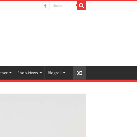
rtner
Shop-News
Blogroll