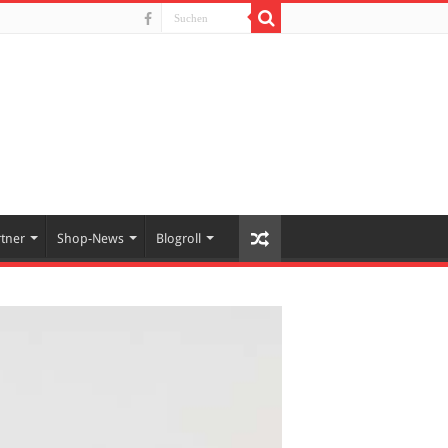
rtner
Shop-News
Blogroll