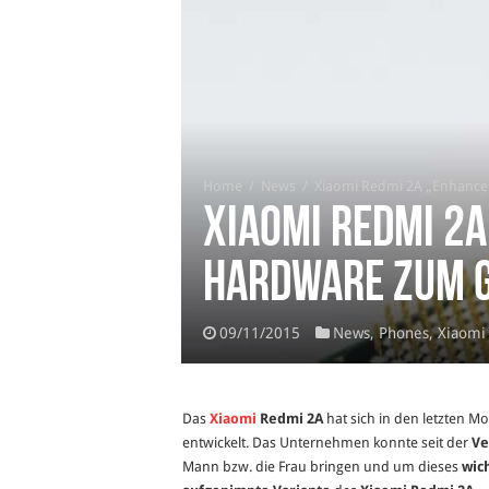
Home
/
News
/
Xiaomi Redmi 2A „Enhanced
Xiaomi Redmi 2A
Hardware zum g
09/11/2015
News
,
Phones
,
Xiaomi
Das
Xiaomi
Redmi 2A
hat sich in den letzten 
entwickelt. Das Unternehmen konnte seit der
Ve
Mann bzw. die Frau bringen und um dieses
wic