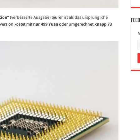
tion“
(verbesserte Ausgabe) teurer ist als das ursprüngliche
Fee
 Version kostet mit
nur 499 Yuan
oder umgerechnet
knapp 73
M