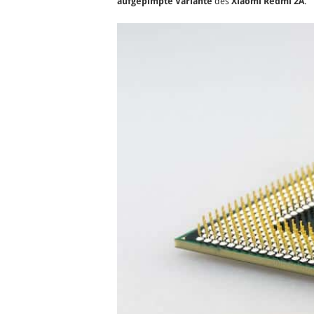
aufgepimpte Variante
des
Xiaomi Redmi 2A
.