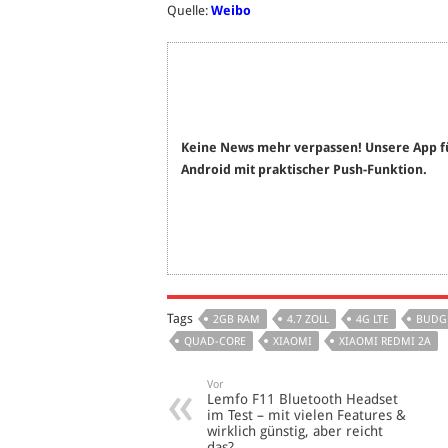
Quelle:
Weibo
Keine News mehr verpassen! Unsere App f
Android mit praktischer Push-Funktion.
Tags
2GB RAM
4.7 ZOLL
4G LTE
BUDG
QUAD-CORE
XIAOMI
XIAOMI REDMI 2A
Vor
Lemfo F11 Bluetooth Headset
im Test – mit vielen Features &
wirklich günstig, aber reicht
das?