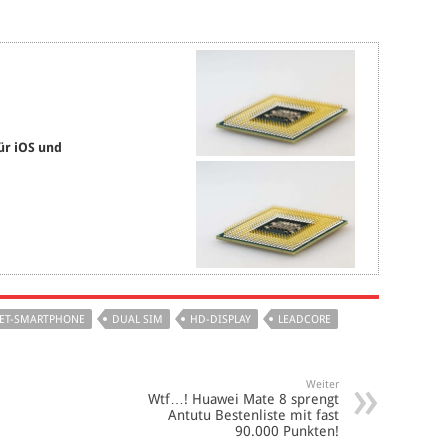
ür iOS und
ET-SMARTPHONE
DUAL SIM
HD-DISPLAY
LEADCORE
Weiter
Wtf…! Huawei Mate 8 sprengt
Antutu Bestenliste mit fast
90.000 Punkten!