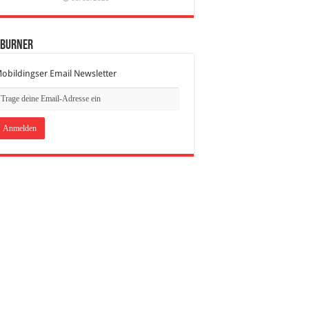
dBurner
obildingser Email Newsletter