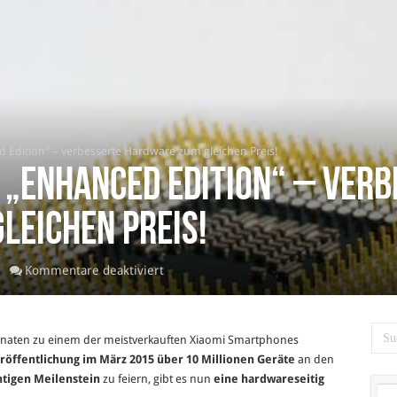
 Edition“ – verbesserte Hardware zum gleichen Preis!
 „Enhanced Edition“ – ver
leichen Preis!
für
Kommentare deaktiviert
Xiaomi
Redmi
2A
Monaten zu einem der meistverkauften Xiaomi Smartphones
„Enhanced
röffentlichung im März 2015
über 10 Millionen
Geräte
an den
Edition“
htigen Meilenstein
zu feiern, gibt es nun
eine hardwareseitig
–