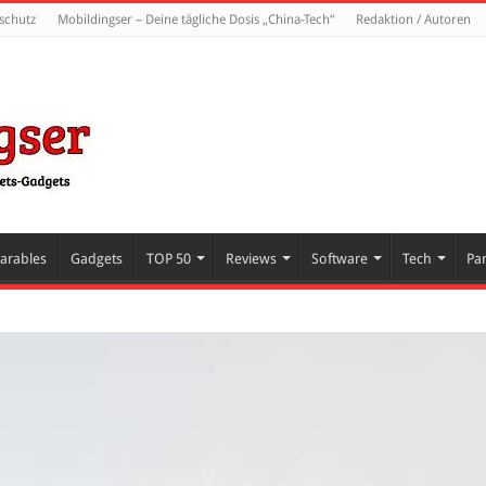
schutz
Mobildingser – Deine tägliche Dosis „China-Tech“
Redaktion / Autoren
arables
Gadgets
TOP 50
Reviews
Software
Tech
Pa