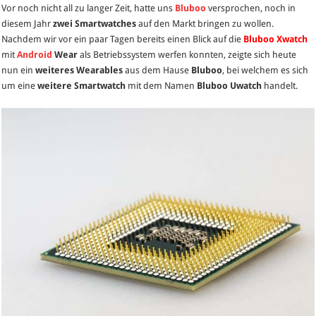
Vor noch nicht all zu langer Zeit, hatte uns
Bluboo
versprochen, noch in
–
diesem Jahr
zwei Smartwatches
auf den Markt bringen zu wollen.
weitere
Nachdem wir vor ein paar Tagen bereits einen Blick auf die
Bluboo Xwatch
Bluboo
mit
Android
Wear
als Betriebssystem werfen konnten, zeigte sich heute
Smartwatch
nun ein
weiteres Wearables
aus dem Hause
Bluboo
, bei welchem es sich
für
um eine
weitere Smartwatch
mit dem Namen
Bluboo Uwatch
handelt.
nur
$49,99
(46
Euro)
in
der
Mache!