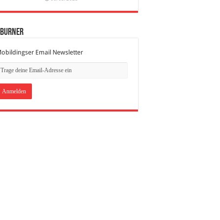
dBurner
obildingser Email Newsletter