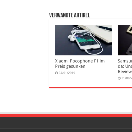
verwandte Artikel
Xiaomi Pocophone F1 im
Samsun
Preis gesunken
da: Un
Review
24/01/2019
21/08/