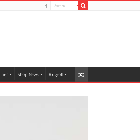
rtner
Shop-News
Blogroll