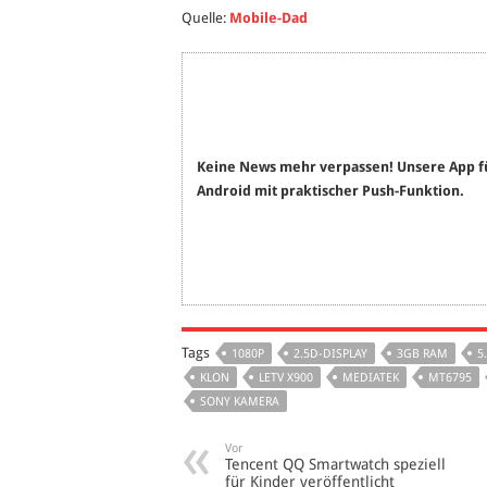
Quelle:
Mobile-Dad
Keine News mehr verpassen! Unsere App f
Android mit praktischer Push-Funktion.
Tags
1080P
2.5D-DISPLAY
3GB RAM
5
KLON
LETV X900
MEDIATEK
MT6795
SONY KAMERA
Vor
Tencent QQ Smartwatch speziell
für Kinder veröffentlicht