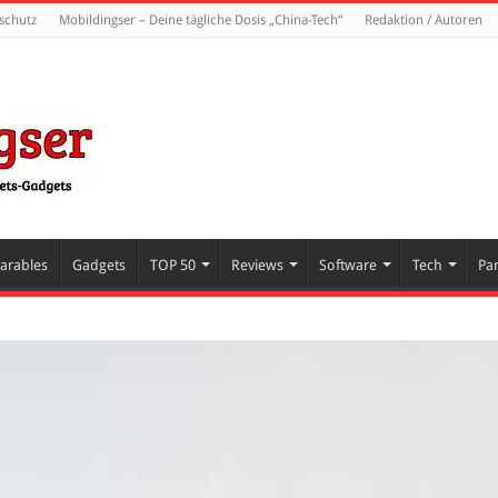
schutz
Mobildingser – Deine tägliche Dosis „China-Tech“
Redaktion / Autoren
arables
Gadgets
TOP 50
Reviews
Software
Tech
Pa