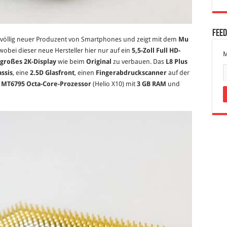
Fee
n völlig neuer Produzent von Smartphones und zeigt mit dem
Mu
 wobei dieser neue Hersteller hier nur auf ein
5,5-Zoll Full HD-
M
l großes 2K-Display
wie beim
Original
zu verbauen. Das
L8 Plus
ssis
, eine
2.5D Glasfront
, einen
Fingerabdruckscanner
auf der
MT6795 Octa-Core-Prozessor
(Helio X10) mit
3 GB RAM
und