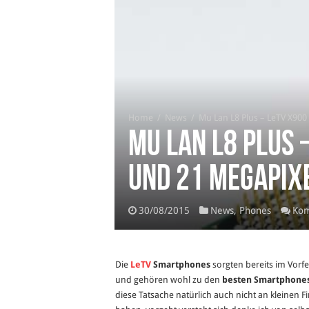
Home
/
News
/
Mu Lan L8 Plus – LeTV X90
Mu Lan L8 Plus 
und 21 Megapix
30/08/2015
News
,
Phones
Kom
Die
LeTV
Smartphones
sorgten bereits im Vorfel
und gehören wohl zu den
besten Smartphone
diese Tatsache natürlich auch nicht an kleinen Fi