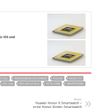
ür iOS und
.5 ZOLL
FINGERABDRUCKSCANNER
FULLHD
HELIO X10
MU LAN
MU LAN L8 PLUS
OCTA-CORE
SMARTPHONE
Weiter
Huawei Honor K Smartwatch –
erste Honor Kinder-Smartwatch