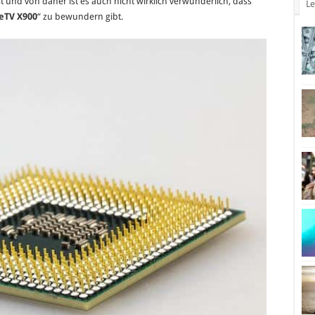
t und von daher ist es auch nicht wirklich verwunderlich, dass
Le
X900
eTV X900
“ zu bewundern gibt.
Klon
mit
Helio
X10
Prozessor
und
21
Megapixel
Sony-
Hauptkamera