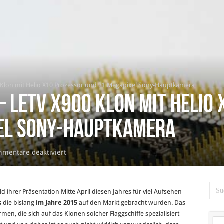
0 Klon mit Helio X10 Prozessor und 21 Megapixel Sony-Hauptkamera
– LeTV X900 Klon mit Helio
el Sony-Hauptkamera
für
mentare deaktiviert
Mu
Lan
L8
d ihrer Präsentation Mitte April diesen Jahres für viel Aufsehen
Plus
s
die bislang
im Jahre 2015
auf den Markt gebracht wurden. Das
–
rmen, die sich auf das Klonen solcher Flaggschiffe spezialisiert
LeTV