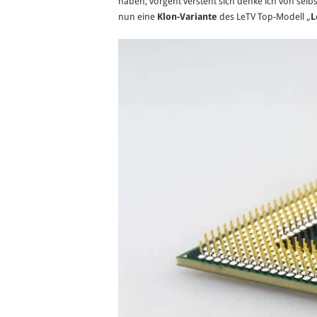
haben, vorgeht versteht sich denke ich von selbs
nun eine
Klon-Variante
des LeTV Top-Modell „
L