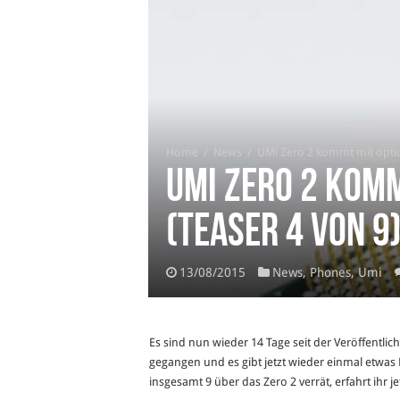
Home
/
News
/
UMi Zero 2 kommt mit optio
UMi Zero 2 kom
(Teaser 4 von 9
13/08/2015
News
,
Phones
,
Umi
Es sind nun wieder 14 Tage seit der Veröffent
gegangen und es gibt jetzt wieder einmal etwa
insgesamt 9 über das Zero 2 verrät, erfahrt ihr jet