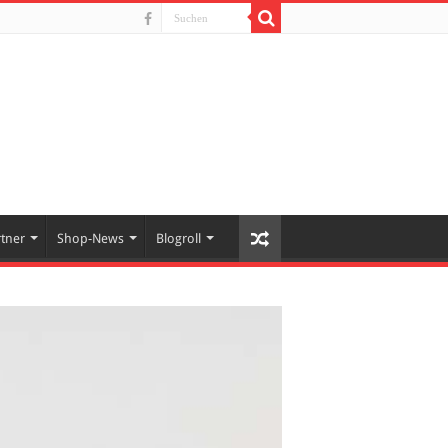
rtner
Shop-News
Blogroll