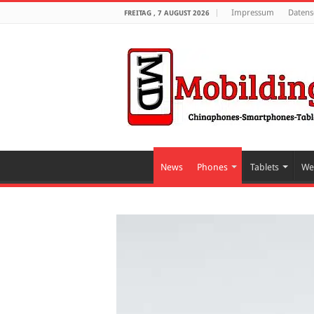
Impressum
Datens
FREITAG , 7 AUGUST 2026
News
Phones
Tablets
We