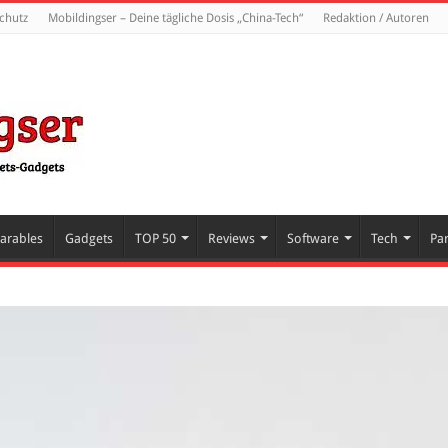
chutz
Mobildingser – Deine tägliche Dosis „China-Tech“
Redaktion / Autoren
arables
Gadgets
TOP 50
Reviews
Software
Tech
Pa