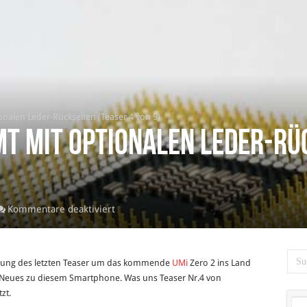
nalen Leder-Rückseiten (Teaser 4 von 9)
mt mit optionalen Leder-Rü
)
für
Kommentare deaktiviert
UMi
Zero
2
lichung des letzten Teaser um das kommende
UMi
Zero 2 ins Land
kommt
s Neues zu diesem Smartphone. Was uns Teaser Nr.4 von
mit
zt.
optionalen