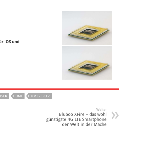
ür iOS und
ASER
UMI
UMI ZERO 2
Weiter
Bluboo XFire – das wohl
günstigste 4G LTE Smartphone
der Welt in der Mache