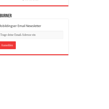
dBurner
obildingser Email Newsletter