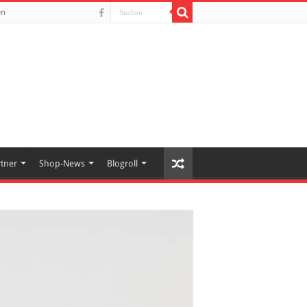
en
rtner
Shop-News
Blogroll