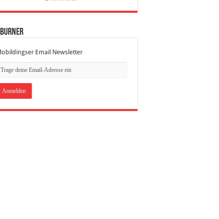
dBurner
obildingser Email Newsletter