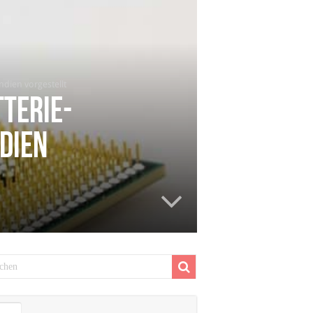
dien vorgestellt
terie-
dien