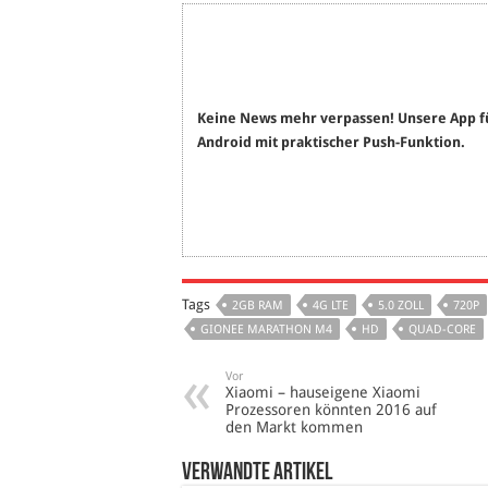
Keine News mehr verpassen! Unsere App f
Android mit praktischer Push-Funktion.
Tags
2GB RAM
4G LTE
5.0 ZOLL
720P
GIONEE MARATHON M4
HD
QUAD-CORE
Vor
Xiaomi – hauseigene Xiaomi
Prozessoren könnten 2016 auf
den Markt kommen
verwandte Artikel