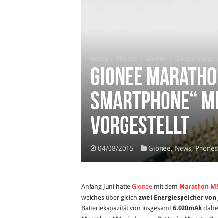
Home
/
Phones
/
Gionee
/
Gionee Maratho
Gionee Maratho
Smartphone“ mi
vorgestellt
04/08/2015
Gionee
,
News
,
Phones
Anfang Juni hatte
Gionee
mit dem
Marathon M
welches über gleich
zwei Energiespeicher von
Batteriekapazität von insgesamt
6.020mAh
daher