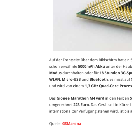
Auf der Frontseite über dem Bildschirm hat ein
schon erwähnte
5000mAh Akku
unter der Haube
Modus
durchhalten oder für
18 Stunden 3G-Sp
WLAN
,
Micro-USB
und
Bluetooth
, es misst au
und wird von einem
1,3 GHz Quad-Core Prozes
Das
Gionee Marathon M4 wird
in den Farben
umgerechnet
223 Euro
. Das Gerät soll in Kürze
i
international zur Verfügung stehen wird, ist bisl
Quelle:
GSMarena