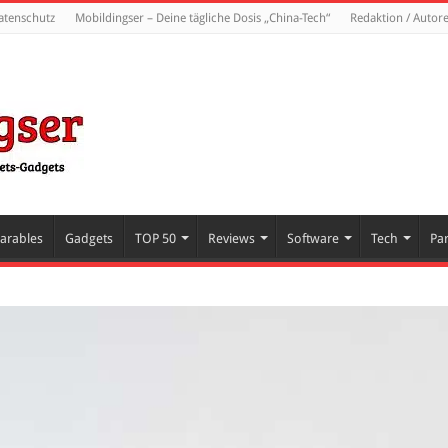
atenschutz
Mobildingser – Deine tägliche Dosis „China-Tech“
Redaktion / Autor
arables
Gadgets
TOP 50
Reviews
Software
Tech
Pa