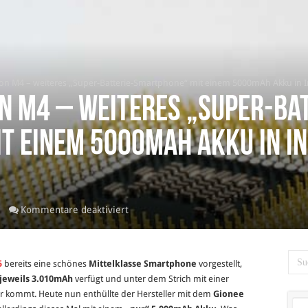
n M4 – weiteres „Super-Batterie-Smartphone“ mit einem 5000mAh Akku in In
n M4 – weiteres „Super-Bat
t einem 5000mAh Akku in In
für
Kommentare deaktiviert
Gionee
Marathon
M4
5
bereits eine schönes
Mittelklasse Smartphone
vorgestellt,
–
 jeweils 3.010mAh
verfügt und unter dem Strich mit einer
weiteres
 kommt. Heute nun enthüllte der Hersteller mit dem
Gionee
„Super-