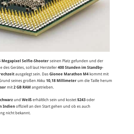
5 Megapixel Selfie-Shooter
seinen Platz gefunden und der
 des Gerätes, soll laut Hersteller
400 Stunden im Standby-
rechzeit
ausgelegt sein. Das
Gionee Marathon M4
kommt mit
f Grund seines großen Akku
10,18 Millimeter
um die Taille herum
sor
mit
2 GB RAM
angetrieben.
Schwarz
und
Weiß
erhältlich sein und kostet
$243
oder
n Indien
offiziell an den Start gehen und ob es auch
ang nicht bekannt.