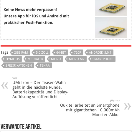
Keine News mehr verpassen!
Unsere App für iOS und Android mit
praktischer Push-Funktion.
Tags
2GB RAM
5.0 ZOLL
64-BIT
720P
ANDROID 5.0.1
FLYME OS
MEDIATEK
MEIZU
MEIZU M2
SMARTPHONE
SPEZIFIKATIONEN
TENAA
Vor
UMi Iron – Der Teaser-Wahn
geht in die nächste Runde.
Batteriekapazität und Display-
Auflösung veröffentlicht
Weiter
Oukitel arbeitet an Smartphone
mit gigantischen 10.000mAh
Monster-Akku!
verwandte Artikel