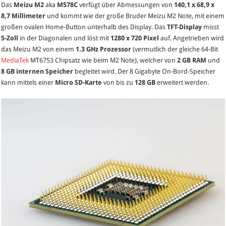
Das
Meizu M2
aka
M578C
verfügt über Abmessungen von
140,1 x 68,9 x
8,7 Millimeter
und kommt wie der große Bruder Meizu M2 Note, mit einem
großen ovalen Home-Button unterhalb des Display. Das
TFT-Display
misst
5-Zoll
in der Diagonalen und löst mit
1280 x 720 Pixel
auf. Angetrieben wird
das Meizu M2 von einem
1.3 GHz Prozessor
(vermutlich der gleiche 64-Bit
MediaTek
MT6753 Chipsatz wie beim M2 Note), welcher von
2 GB RAM
und
8 GB internen Speicher
begleitet wird. Der 8 Gigabyte On-Bord-Speicher
kann mittels einer
Micro SD-Karte
von bis zu
128 GB
erweitert werden.