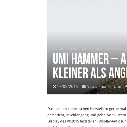
Home
/
News
/
UMi Hammer – Akkubetrug 
UMi Hammer – A
kleiner als ang
17/05/2015
News
,
Phones
,
Umi
Das bei den chinesischen Herstellern gerne mal
entspricht, ist leider gang und gebe. Vor kurze
Display des VK2015 feststellen (Display-Auflös