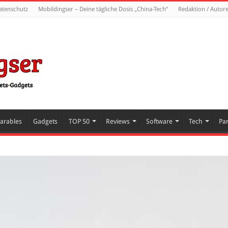
atenschutz
Mobildingser – Deine tägliche Dosis „China-Tech“
Redaktion / Autor
arables
Gadgets
TOP 50
Reviews
Software
Tech
Pa