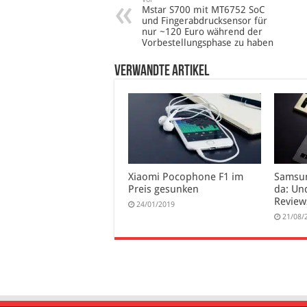
Mstar S700 mit MT6752 SoC
und Fingerabdrucksensor für
nur ~120 Euro während der
Vorbestellungsphase zu haben
verwandte Artikel
Xiaomi Pocophone F1 im
Samsun
Preis gesunken
da: Un
Review
24/01/2019
21/08/