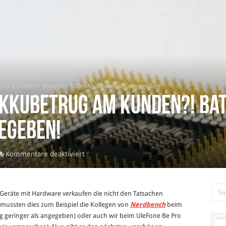
am Kunden?! Batterien 500mAh kleiner als angegeben!
kkubetrug am Kunden?! Ba
egeben!
für
Kommentare deaktiviert
UMi
Hammer
–
 Geräte mit Hardware verkaufen die nicht den Tatsachen
Akkubetrug
m mussten dies zum Beispiel die Kollegen von
Nerdbench
beim
am
ung geringer als angegeben) oder auch wir beim UleFone Be Pro
Kunden?!