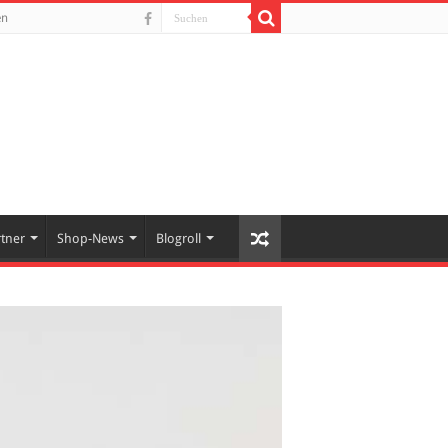
en
rtner
Shop-News
Blogroll