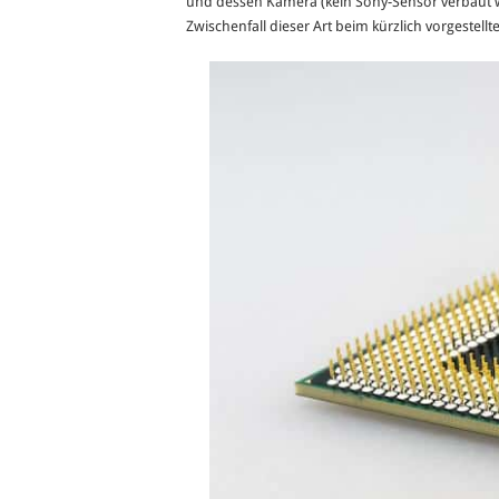
und dessen Kamera (kein Sony-Sensor verbaut 
Zwischenfall dieser Art beim kürzlich vorgestell