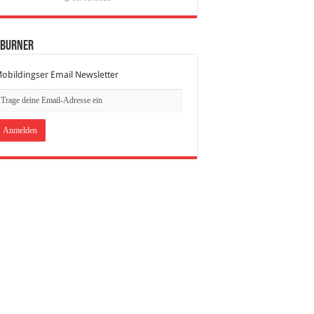
dBurner
obildingser Email Newsletter