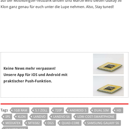
auf der Mobildingser-Testbank landen und Marcel wird diesen Glaxay S6
Klon ganz genau für euch unter die Lupe nehmen. Also, Stay tuned!
Keine News mehr verpassen!
Unsere App für iOS und Android mit
praktischer Push-Funktion.
Tags
1GB RAM
5.1 ZOLL
720P
ANDROID 5
DUAL SIM
HD
IPS
KLON
LANDVO
LANDVO S6
LOW-COST-SMARTPHONE
MEDIATEK
MT6582
OGS
QUAD-CORE
SAMSUNG GALAXY S6