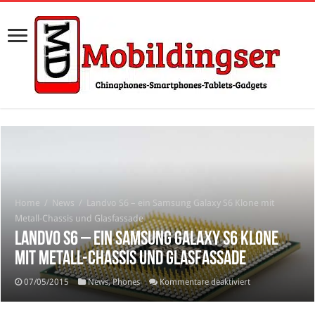
Home
/
News
/
Landvo S6 – ein Samsung Galaxy S6 Klone mit
Metall-Chassis und Glasfassade
Landvo S6 – ein Samsung Galaxy S6 Klone
mit Metall-Chassis und Glasfassade
für
07/05/2015
News
,
Phones
Kommentare deaktiviert
Landvo
S6