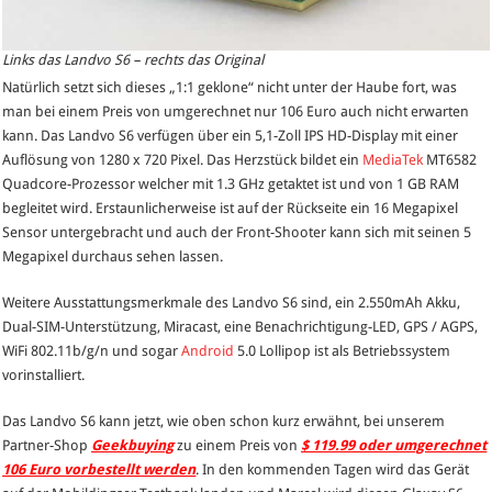
Links das Landvo S6 – rechts das Original
Natürlich setzt sich dieses „1:1 geklone“ nicht unter der Haube fort, was
man bei einem Preis von umgerechnet nur 106 Euro auch nicht erwarten
kann. Das Landvo S6 verfügen über ein 5,1-Zoll IPS HD-Display mit einer
Auflösung von 1280 x 720 Pixel. Das Herzstück bildet ein
MediaTek
MT6582
Quadcore-Prozessor welcher mit 1.3 GHz getaktet ist und von 1 GB RAM
begleitet wird. Erstaunlicherweise ist auf der Rückseite ein 16 Megapixel
Sensor untergebracht und auch der Front-Shooter kann sich mit seinen 5
Megapixel durchaus sehen lassen.
Weitere Ausstattungsmerkmale des Landvo S6 sind, ein 2.550mAh Akku,
Dual-SIM-Unterstützung, Miracast, eine Benachrichtigung-LED, GPS / AGPS,
WiFi 802.11b/g/n und sogar
Android
5.0 Lollipop ist als Betriebssystem
vorinstalliert.
Das Landvo S6 kann jetzt, wie oben schon kurz erwähnt, bei unserem
Partner-Shop
Geekbuying
zu einem Preis von
$ 119.99 oder umgerechnet
106 Euro vorbestellt werden
. In den kommenden Tagen wird das Gerät