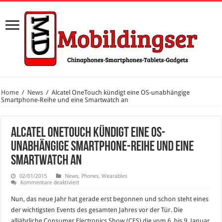
Home
/
News
/
Alcatel OneTouch kündigt eine OS-unabhängige
Smartphone-Reihe und eine Smartwatch an
Alcatel OneTouch kündigt eine OS-
unabhängige Smartphone-Reihe und eine
Smartwatch an
02/01/2015
News
,
Phones
,
Wearables
für
Kommentare deaktiviert
Alcatel
OneTouch
Nun, das neue Jahr hat gerade erst begonnen und schon steht eines
kündigt
eine
der wichtigsten Events des gesamten Jahres vor der Tür. Die
OS-
alljährliche Consumer Electronics Show (CES) die vom 6. bis 9. Januar
unabhängige