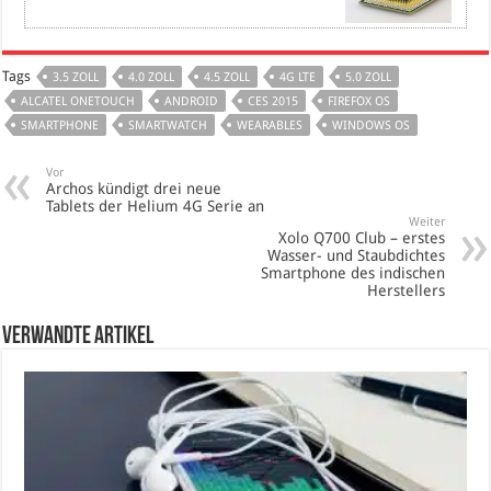
Tags
3.5 ZOLL
4.0 ZOLL
4.5 ZOLL
4G LTE
5.0 ZOLL
ALCATEL ONETOUCH
ANDROID
CES 2015
FIREFOX OS
SMARTPHONE
SMARTWATCH
WEARABLES
WINDOWS OS
Vor
Archos kündigt drei neue
Tablets der Helium 4G Serie an
Weiter
Xolo Q700 Club – erstes
Wasser- und Staubdichtes
Smartphone des indischen
Herstellers
verwandte Artikel