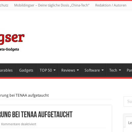
chutz
Mobildingser – Deine tägliche Dosis „China-Tech“
Redaktion / Autoren
arables
Gadgets
TOP 50
Reviews
Software
Tech
Pa
hrung bei TENAA aufgetaucht
rung bei TENAA aufgetaucht
Le
für
Kommentare deaktiviert
Nubia
Z7