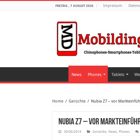
Impressum
Datens
FREITAG , 7 AUGUST 2026
News
Phones
Tablets
We
Home
/
Gerüchte
/
Nubia Z7 – vor Markteinfü
Nubia Z7 – vor Markteinfüh
30/06/2014
Gerüchte
,
News
,
Phones