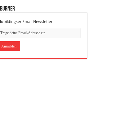
dBurner
obildingser Email Newsletter