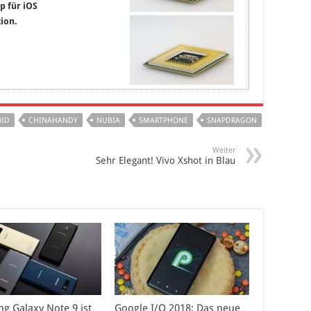
p für iOS
ion.
ID
CHINAHANDY
NUBIA
SMARTPHONE
SNAPDRAGON
Weiter
Sehr Elegant! Vivo Xshot in Blau
g Galaxy Note 9 ist
Google I/O 2018: Das neue