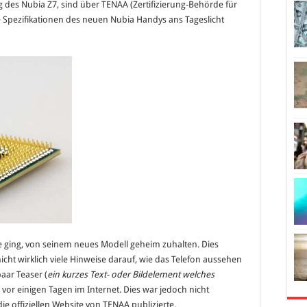
ng des Nubia Z7, sind über TENAA (Zertifizierung-Behörde für
–
vor
 Spezifikationen des neuen Nubia Handys ans Tageslicht
Markteinführung
bei
TENAA
aufgetaucht
ie ging, von seinem neues Modell geheim zuhalten. Dies
nicht wirklich viele Hinweise darauf, wie das Telefon aussehen
aar Teaser (
ein kurzes Text- oder Bildelement welches
vor einigen Tagen im Internet. Dies war jedoch nicht
e offiziellen Website von TENAA publizierte.