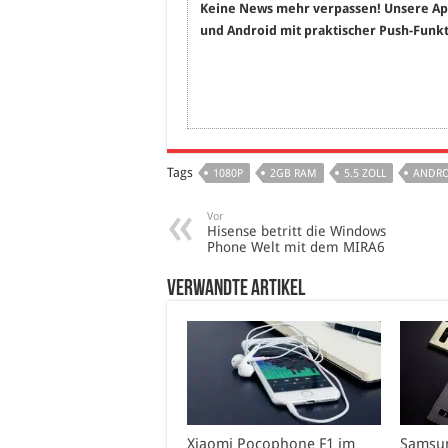
Keine News mehr verpassen! Unsere Ap
und Android mit praktischer Push-Funkt
Tags
1080P
2GB RAM
5.5 ZOLL
ANDRO
Vor
Hisense betritt die Windows
Phone Welt mit dem MIRA6
verwandte Artikel
Xiaomi Pocophone F1 im
Samsun